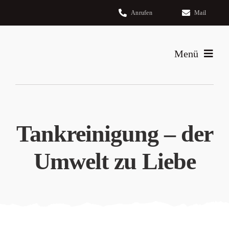
Zum
Anrufen
Mail
Inhalt
springen
Menü
Home
Leistungen
Tankreinigung – der
Über uns
Umwelt zu Liebe
Kontakt