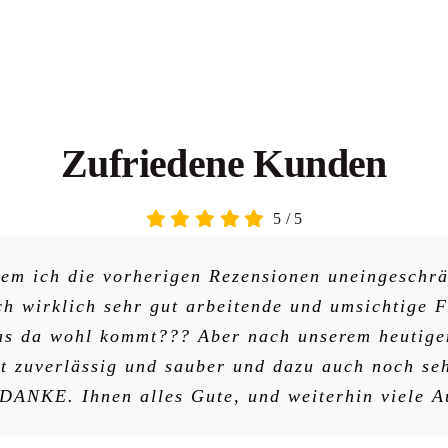
Zufriedene Kunden
5
/
5
dem ich die vorherigen Rezensionen uneingeschrä
ch wirklich sehr gut arbeitende und umsichtige F
was da wohl kommt??? Aber nach unserem heutigen
t zuverlässig und sauber und dazu auch noch seh
DANKE. Ihnen alles Gute, und weiterhin viele A
S.Clausen
D.Dunst