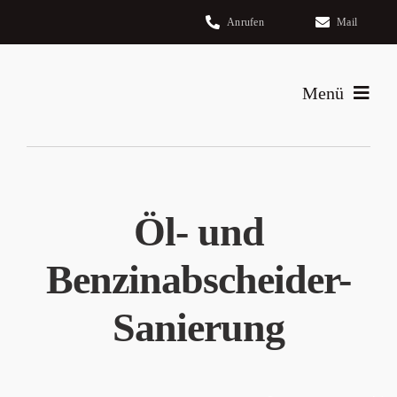
Zum
Anrufen
Mail
Inhalt
springen
Menü
Home
Leistungen
Öl- und
Über uns
Benzinabscheider-
Kontakt
Sanierung